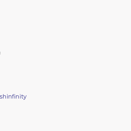
ঃ
shinfinity