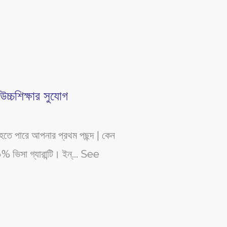
চ্চশিক্ষার সুযোগ
িয়া হতে পারে আপনার প্রথম পছন্দ | কেন
০% ভিসা গ্যারান্টি। ইন্… See