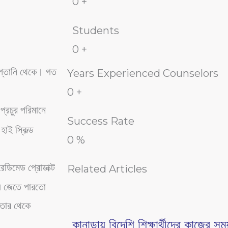
0
+
Students
0
+
 রপ্তানি থেকে। গত
Years Experienced Counselors
0
+
প্রচুর পরিমানে
Success Rate
হাই স্কিল্ড
0
%
েডিমেড প্রোডাক্ট
Related Articles
হয়ে জেতে পারতো
 তার থেকে
কানাডায় বিদেশি শিক্ষার্থীদের কাজের সময়