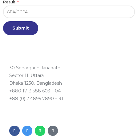
Result
Submit
30 Sonargaon Janapath
Sector 11, Uttara
Dhaka 1230, Bangladesh
+880 1713 588 603 – 04
+88 (0) 2 4895 7890 – 91
F
F
W
I
a
a
h
c
c
c
a
o
e
e
t
n
b
b
s
-
o
o
a
p