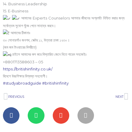
14. Business Leadership
15. E-Business
আমাদের Experts Counselors আপনার জীবনের অগ্রগতি নিশ্চিত করার জন্য
সর্বোত্তম সুযোগ খুঁজে পেতে সাহায্য করবে।
আমাদের ঠিকানাঃ
৩০ সোনারগাঁও জনপথ, সেক্টর ১১, উত্তরা ঢাকা ১২৩০।
(জম জম টাওয়ারের বিপরীতে)
চাইলে আমাদের কল করে বিস্তারিত জেনে নিতে পারেন সহজেইঃ
+8801713588603 – 05
https://britishinfinity.co.uk/
বিদেশে উচ্চশিক্ষার বিশ্বস্ত সহযোগী।
#studyabroadguide
#britishinfinity
Prev
N
PREVIOUS
NEXT