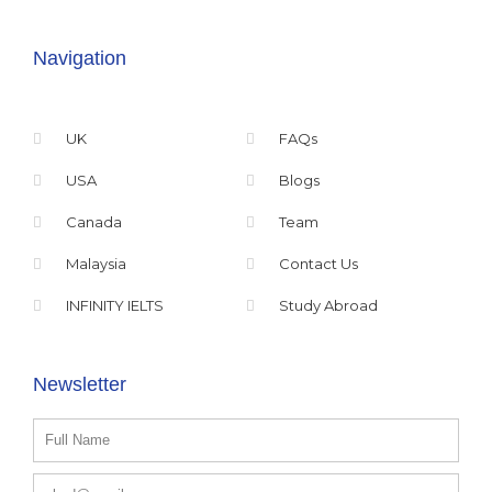
o
o
p
h
k
k
p
o
-
-
n
f
m
e
Navigation
e
-
s
h
s
a
e
n
n
d
g
s
UK
FAQs
e
e
r
t
USA
Blogs
Canada
Team
Malaysia
Contact Us
INFINITY IELTS
Study Abroad
Newsletter
Name
Email