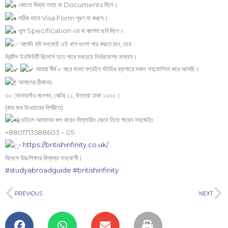
কোনো মিথ্যা তথ্য বা Documents দিলে।
সঠিক ভাবে Visa Form পূরণ না করলে।
ভুল Specification এর বা ঝাপসা ছবি দিলে।
আপনি যদি সহজেই এই ধাপ গুলো পার করতে চান, তবে
ব্রিটিশ ইনফিনিটি রিসোর্স হতে পারে সবচেয়ে নির্ভরযোগ্য মাধ্যম।
আমরা দীর্ঘ ৮ বছর যাবত ফরেইন স্টাডির ব্যাপারে সকল সহযোগিতা করে আসছি।
আমাদের ঠিকানাঃ
৩০ সোনারগাঁও জনপথ, সেক্টর ১১, উত্তরা ঢাকা ১২৩০।
(জম জম টাওয়ারের বিপরীতে)
চাইলে আমাদের কল করেও বিস্তারিত জেনে নিতে পারেন সহজেইঃ
+8801713588603 – 05
https://britishinfinity.co.uk/
বিদেশে উচ্চশিক্ষার বিশ্বস্ত সহযোগী।
#studyabroadguide
#britishinfinity
Prev
N
PREVIOUS
NEXT