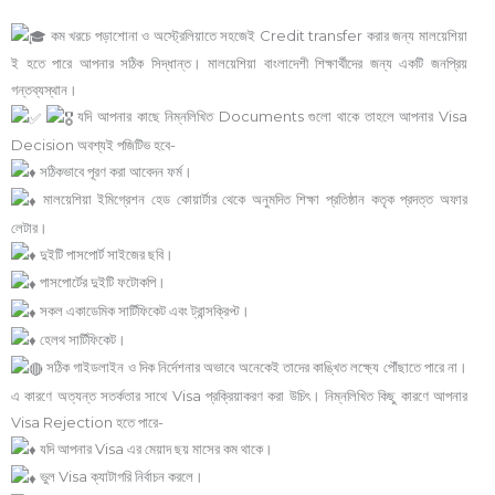
কম খরচে পড়াশোনা ও অস্ট্রেলিয়াতে সহজেই Credit transfer করার জন্য মালয়েশিয়া
ই হতে পারে আপনার সঠিক সিদ্ধান্ত। মালয়েশিয়া বাংলাদেশী শিক্ষার্থীদের জন্য একটি জনপ্রিয়
গন্তব্যস্থান।
যদি আপনার কাছে নিম্নলিখিত Documents গুলো থাকে তাহলে আপনার Visa
Decision অবশ্যই পজিটিভ হবে-
সঠিকভাবে পূরণ করা আবেদন ফর্ম।
মালয়েশিয়া ইমিগ্রেশন হেড কোয়ার্টার থেকে অনুমদিত শিক্ষা প্রতিষ্ঠান কতৃক প্রদত্ত অফার
লেটার।
দুইটি পাসপোর্ট সাইজের ছবি।
পাসপোর্টের দুইটি ফটোকপি।
সকল একাডেমিক সার্টিফিকেট এবং ট্রান্সক্রিপ্ট।
হেলথ সার্টিফিকেট।
সঠিক গাইডলাইন ও দিক নির্দেশনার অভাবে অনেকেই তাদের কাঙ্খিত লক্ষ্যে পৌঁছাতে পারে না।
এ কারণে অত্যন্ত সতর্কতার সাথে Visa প্রক্রিয়াকরণ করা উচিৎ। নিম্নলিখিত কিছু কারণে আপনার
Visa Rejection হতে পারে-
যদি আপনার Visa এর মেয়াদ ছয় মাসের কম থাকে।
ভুল Visa ক্যাটাগরি নির্বাচন করলে।